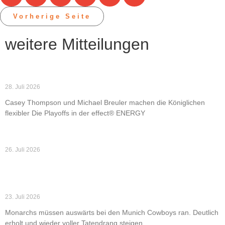
Vorherige Seite
weitere Mitteilungen
Dresden Monarchs verpflichten Thompson und
Breuler
28. Juli 2026
Casey Thompson und Michael Breuler machen die Königlichen
flexibler Die Playoffs in der effect® ENERGY
Weiterlesen »
Dresden Monarchs schlagen Munich Cowboys
26. Juli 2026
Weiterlesen »
Dresden Monarchs starten in München in die zweite
Saisonhälfte
23. Juli 2026
Monarchs müssen auswärts bei den Munich Cowboys ran. Deutlich
erholt und wieder voller Tatendrang steigen