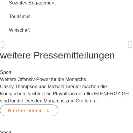
Soziales Engagement
Tourismus
Wirtschaft
VORHERIGE MITTEILUNG
NÄCHSTE MITTEILUNG
Zinnwald Lithium – Steigerung der Mineralressourcenschätzung um 445%
TED kommt nach fünf Jahren wieder zurück nach Dresden
weitere Pressemitteilungen
Sport
Weitere Offensiv-Power für die Monarchs
Casey Thompson und Michael Breuler machen die
Königlichen flexibler Die Playoffs in der effect® ENERGY GFL
sind für die Dresden Monarchs zum Greifen n...
Weiterlesen
Sport