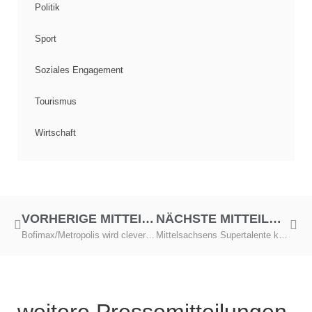
Politik
Sport
Soziales Engagement
Tourismus
Wirtschaft
VORHERIGE MITTEILUNG
NÄCHSTE MITTEILUNG
Bofimax/Metropolis wird clever-fit-Fitnesslandschaft
Mittelsachsens Supertalente kommen diesmal aus Döbeln – Sommer-Contest 2025 in Roßwein