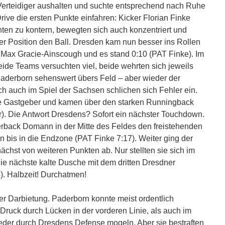
Verteidiger aushalten und suchte entsprechend nach Ruhe
ive die ersten Punkte einfahren: Kicker Florian Finke
ten zu kontern, bewegten sich auch konzentriert und
her Position den Ball. Dresden kam nun besser ins Rollen
Max Gracie-Ainscough und es stand 0:10 (PAT Finke). Im
eide Teams versuchten viel, beide wehrten sich jeweils
aderborn sehenswert übers Feld – aber wieder der
 auch im Spiel der Sachsen schlichen sich Fehler ein.
n die Gastgeber und kamen über den starken Runningback
. Die Antwort Dresdens? Sofort ein nächster Touchdown.
rback Domann in der Mitte des Feldes den freistehenden
n bis in die Endzone (PAT Finke 7:17). Weiter ging der
chst von weiteren Punkten ab. Nur stellten sie sich im
 die nächste kalte Dusche mit dem dritten Dresdner
). Halbzeit! Durchatmen!
r Darbietung. Paderborn konnte meist ordentlich
Druck durch Lücken in der vorderen Linie, als auch im
eder durch Dresdens Defense mogeln. Aber sie bestraften