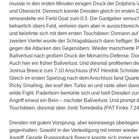
musste in den ersten Minuten einigen Druck der Dolphins-
und Übersicht. Dennoch konnte Dresden gleich im ersten Dr
verwandelte ein Field Goal zum 0:3. Die Gastgeber versuch
beharrlich übers Feld, verloren dann aber in aussichtsreic
und belohnte sich mit dem ersten Touchdown: Domann auf 
zweiten Viertel wurde der Schlagabtausch dann heftiger. B
gegen die Attacken des Gegenübers. Wieder marschierte P
Ballverlust nach großem Druck der Monarchs-Defense. Doch
Auch hier ein früher Ballverlust. Und diesmal profitierte
Joshua Breece zum 7:10 Anschluss (PAT Hendrik Schröder)
Gleich im ersten Spielzug nach dem Anschluss fand Quarte
Ricky Smalling, der warf den Turbo an und raste allen davo
wilde Fight. Paderborn bemühte sich und hielt Dresden zunä
Angriff erneut ein Bein – nächster Ballverlust. Und prompt
Touchdown, diesmal über Jordi Torrededia (PAT Finke 7:24
Dresden mit gutem Vorsprung, aber keineswegs überlegene
gegenhalten. Sowohl in der Verteidigung mit immer wieder 
Angriff. Gerade Runningback Breece konnte sich immer wi