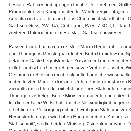
bessere Rahmenbedingungen für alle Unternehmen. Sollte 
Produzenten von Komponenten für Windenergieanlagen de
Amerika und vor allem auch aus China nicht standhalten. D
Sachsen Guss, AWEBA, Curt Bauer, PARTZSCH, Eickhoff 
weiteren Unternehmen im Freistaat Sachsen bewiesen.“
Passend zum Thema gab es Mitte Mai in Berlin auf Einlad
und Thüringens Ministerpräsidenten Bodo Ramelow ein Spit
geladene Gäste begrüßten das Zusammenkommen in der B
mittelständischen Unternehmen sowie Vertreter aus den Wi
Gespräch drehte sich um die aktuelle Lage, die wirtschaft
in den letzten Monaten für viele Unternehmen zur starken
Zukunftsaussichten der mittelständischen Stahlunternehmen.
Thüringen vertreten. Beide Ministerpräsidenten betonten d
für die deutsche Wirtschaft und die Notwendigkeit ange
erheblich zur Versorgung mit hochwertigem Stahl und zur Kr
Herausforderungen wie hohen Energiepreisen, Zugang zur 
Stahlschrott“, so die beiden Ministerpräsidenten unisono.
Gesamtsituation klar zum Handeln aufgefordert.