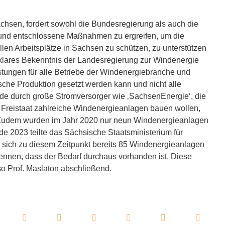
sen, fordert sowohl die Bundesregierung als auch die
 und entschlossene Maßnahmen zu ergreifen, um die
llen Arbeitsplätze in Sachsen zu schützen, zu unterstützen
n klares Bekenntnis der Landesregierung zur Windenergie
stungen für alle Betriebe der Windenergiebranche und
ische Produktion gesetzt werden kann und nicht alle
 durch große Stromversorger wie ‚SachsenEnergie‘, die
 Freistaat zahlreiche Windenergieanlagen bauen wollen,
 Zudem wurden im Jahr 2020 nur neun Windenergieanlagen
e 2023 teilte das Sächsische Staatsministerium für
s sich zu diesem Zeitpunkt bereits 85 Windenergieanlagen
nnen, dass der Bedarf durchaus vorhanden ist. Diese
so Prof. Maslaton abschließend.