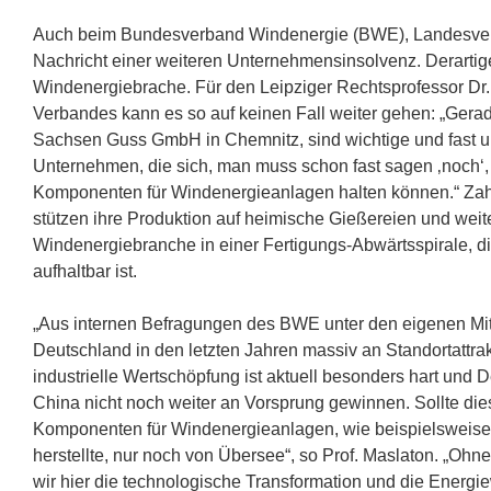
Auch beim Bundesverband Windenergie (BWE), Landesver
Nachricht einer weiteren Unternehmensinsolvenz. Derartige
Windenergiebrache. Für den Leipziger Rechtsprofessor Dr.
Verbandes kann es so auf keinen Fall weiter gehen: „Gerad
Sachsen Guss GmbH in Chemnitz, sind wichtige und fast un
Unternehmen, die sich, man muss schon fast sagen ‚noch‘, 
Komponenten für Windenergieanlagen halten können.“ Zah
stützen ihre Produktion auf heimische Gießereien und weiter
Windenergiebranche in einer Fertigungs-Abwärtsspirale, d
aufhaltbar ist.
„Aus internen Befragungen des BWE unter den eigenen Mit
Deutschland in den letzten Jahren massiv an Standortattrak
industrielle Wertschöpfung ist aktuell besonders hart un
China nicht noch weiter an Vorsprung gewinnen. Sollte dies
Komponenten für Windenergieanlagen, wie beispielsweise
herstellte, nur noch von Übersee“, so Prof. Maslaton. „Ohne
wir hier die technologische Transformation und die Energi