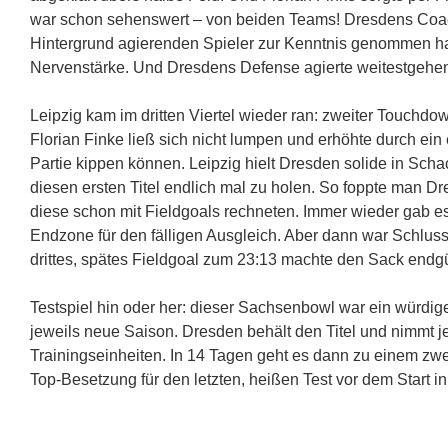
war schon sehenswert – von beiden Teams! Dresdens Coac
Hintergrund agierenden Spieler zur Kenntnis genommen hab
Nervenstärke. Und Dresdens Defense agierte weitestgehen
Leipzig kam im dritten Viertel wieder ran: zweiter Touchdo
Florian Finke ließ sich nicht lumpen und erhöhte durch ein e
Partie kippen können. Leipzig hielt Dresden solide in Scha
diesen ersten Titel endlich mal zu holen. So foppte man D
diese schon mit Fieldgoals rechneten. Immer wieder gab 
Endzone für den fälligen Ausgleich. Aber dann war Schlus
drittes, spätes Fieldgoal zum 23:13 machte den Sack endgü
Testspiel hin oder her: dieser Sachsenbowl war ein würdige
jeweils neue Saison. Dresden behält den Titel und nimmt
Trainingseinheiten. In 14 Tagen geht es dann zu einem zwe
Top-Besetzung für den letzten, heißen Test vor dem Start 