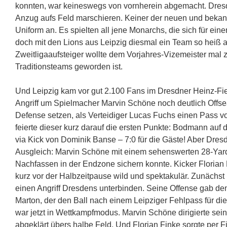
konnten, war keineswegs von vornherein abgemacht. Dresd
Anzug aufs Feld marschieren. Keiner der neuen und bekann
Uniform an. Es spielten all jene Monarchs, die sich für ei
doch mit den Lions aus Leipzig diesmal ein Team so heiß a
Zweitligaaufsteiger wollte dem Vorjahres-Vizemeister mal
Traditionsteams geworden ist.
Und Leipzig kam vor gut 2.100 Fans im Dresdner Heinz-Fiel
Angriff um Spielmacher Marvin Schöne noch deutlich Offs
Defense setzen, als Verteidiger Lucas Fuchs einen Pass v
feierte dieser kurz darauf die ersten Punkte: Bodmann auf 
via Kick von Dominik Banse – 7:0 für die Gäste! Aber Dres
Ausgleich: Marvin Schöne mit einem sehenswerten 28-Yard-
Nachfassen in der Endzone sichern konnte. Kicker Florian 
kurz vor der Halbzeitpause wild und spektakulär. Zunächst 
einen Angriff Dresdens unterbinden. Seine Offense gab de
Marton, der den Ball nach einem Leipziger Fehlpass für d
war jetzt in Wettkampfmodus. Marvin Schöne dirigierte se
abgeklärt übers halbe Feld. Und Florian Finke sorgte per Fi