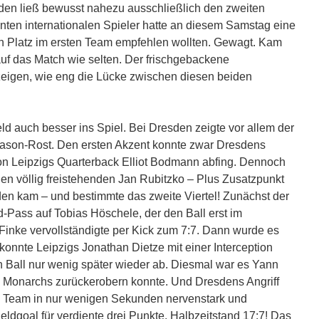
en ließ bewusst nahezu ausschließlich den zweiten
ten internationalen Spieler hatte an diesem Samstag eine
nen Platz im ersten Team empfehlen wollten. Gewagt. Kam
uf das Match wie selten. Der frischgebackene
 zeigen, wie eng die Lücke zwischen diesen beiden
d auch besser ins Spiel. Bei Dresden zeigte vor allem der
eason-Rost. Den ersten Akzent konnte zwar Dresdens
on Leipzigs Quarterback Elliot Bodmann abfing. Dennoch
den völlig freistehenden Jan Rubitzko – Plus Zusatzpunkt
den kam – und bestimmte das zweite Viertel! Zunächst der
Pass auf Tobias Höschele, der den Ball erst im
Finke vervollständigte per Kick zum 7:7. Dann wurde es
konnte Leipzigs Jonathan Dietze mit einer Interception
n Ball nur wenig später wieder ab. Diesmal war es Yann
ie Monarchs zurückerobern konnte. Und Dresdens Angriff
in Team in nur wenigen Sekunden nervenstark und
eldgoal für verdiente drei Punkte. Halbzeitstand 17:7! Das