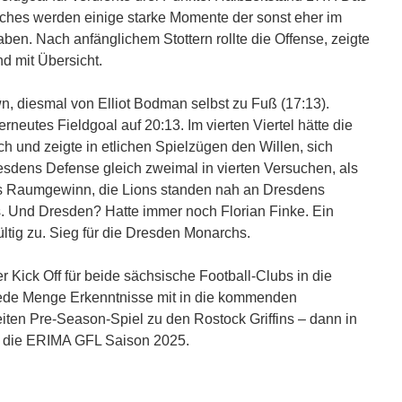
hes werden einige starke Momente der sonst eher im
en. Nach anfänglichem Stottern rollte die Offense, zeigte
d mit Übersicht.
wn, diesmal von Elliot Bodman selbst zu Fuß (17:13).
rneutes Fieldgoal auf 20:13. Im vierten Viertel hätte die
ch und zeigte in etlichen Spielzügen den Willen, sich
resdens Defense gleich zweimal in vierten Versuchen, als
es Raumgewinn, die Lions standen nah an Dresdens
s. Und Dresden? Hatte immer noch Florian Finke. Ein
ltig zu. Sieg für die Dresden Monarchs.
r Kick Off für beide sächsische Football-Clubs in die
 jede Menge Erkenntnisse mit in die kommenden
iten Pre-Season-Spiel zu den Rostock Griffins – dann in
in die ERIMA GFL Saison 2025.