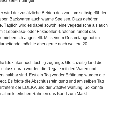
Sachsen-Thüringen.
r wird der zusätzliche Betrieb des von ihm selbstgeführten
n neben Backwaren auch warme Speisen. Dazu gehören
 Täglich wird es dabei sowohl eine vegetarische als auch
mit Leberkäse- oder Frikadellen-Brötchen rundet das
onomiebereich angestellt. Mit seinem Gesamtangebot im
tarbeitende, möchte aber gerne noch weitere 20
ie Elektriker noch tüchtig zugange. Gleichzeitig fand die
nschluss daran wurden die Regale mit den Waren und
s haltbar sind. Erst ein Tag vor der Eröffnung wurden die
egt. Es folgte die Abschlussreinigung und am selben Tag
Vertretern der EDEKA und der Stadtverwaltung. So konnte
mal im feierlichen Rahmen das Band zum Markt