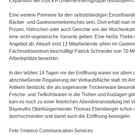
Expansion der EDEKA Unternehmensgruppe Nordbayern-
Eine weitere Premiere für den selbstständigen Einzelhändle
Bäcker- und Gastronomiebereiches sein. Dort erhält ma
Pizzen, Hähnchen oder auch Gerichte von der Wochenkarte.
eine nicht vegetarische Variante geben. Eine heiße Theke 
Angebot ab. Aktuell sind 13 Mitarbeitende allein im Gastr
Fachmarktzentrum beschäftigt Patrick Schneider nun 70 Mi
Arbeitsplätze besetzen.
In den letzten 14 Tagen vor der Eröffnung waren vor allem d
abschließende Regalierung der Verkaufsfläche statt. Im A
Artikeln bestückt, die als sogenannte Trockenware besonder
Frische- und Tiefkühlwaren in die Truhen und Auslagen gel
kam es noch zu einer feierlichen Abendveranstaltung mit 
Bayreuths Oberbürgermeister Thomas Ebersberger schon 
durchschneiden und damit auch die Eröffnung besiegeln.
Foto ©meeco Communication Services