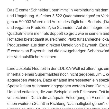
Das E center Schneider übernimmt, in Verbindung mit dem 
und Umgebung. Auf einer 3.522 Quadratmeter großen Ver
genau 50.003 Waren und Artikel des täglichen Bedarfs. „Da
und veganen Produkten“, so Schneider. Auf den integrierten 
Quadratmetern mehr als doppelt so groß wie in seinem and
Hofladen bietet damit ausreichend Platz für zahlreiche loka
Produzenten aus dem direkten Umfeld von Bayreuth. Erg
E centers an Bayreuth und die dazugehörigen Sehenswürd
der Verkaufsfläche zu sehen.
Eine absolute Neuheit in der EDEKA-Welt ist allerdings ei
innerhalb eines Supermarktes noch nicht gegeben. „Im E ce
abgegeben werden. Dazu erhalten Interessenten ein spezie
Speisefett am Automaten abgegeben werden kann. Damit k
Umland entlasten, die zum Beispiel durch Fritteusen-Fett
verzeichnen. Durch die adäquate Entsorgung im E center un
einen weiteren Schritt in Richtung Nachhaltigkeit gehen“, 