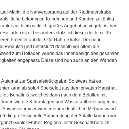
Lidl-Markt, die Nahversorgung auf der Riedingerstraße
kaufsfläche bekommen Kundinnen und Kunden zukünftig
runter auch ein wirklich großes Angebot an vegetarischen
Hofladen ist er besonders stolz, ist dieser doch mit 35
eren E center auf der Otto-Hahn-Straße. Der neue
le Produkte und unterstützt deshalb vor allem die
änzend zum Hofladen wurde das Innendesign des gesamten
igkeiten angepasst. Diese sind nun auch an den Wänden
n Automat zur Speisefettrückgabe. So etwas hat es
nter kann ab sofort Speisefett aus dem privaten Haushalt
lles Behältnis, welches dann nach dem Befüllen mit
önnen wir die Kläranlagen und Wasseraufbereitungen im
 im Abwasser immer wieder einen deutlichen Mehraufwand
d die professionelle Aufbereitung der Abfälle können wir
ergänzt Günter Fröber, Regionalleiter Geschäftsbereich