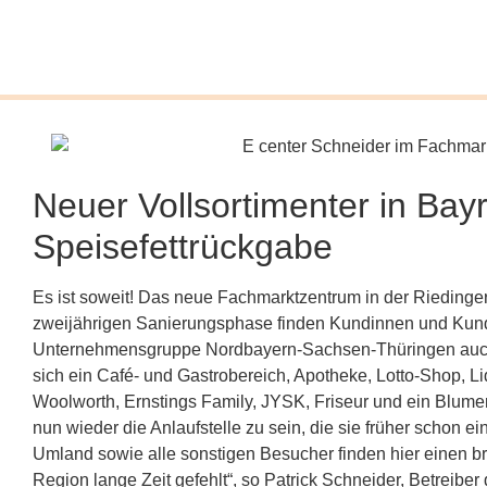
Neuer Vollsortimenter in Bay
Speisefettrückgabe
Es ist soweit! Das neue Fachmarktzentrum in der Riedinger
zweijährigen Sanierungsphase finden Kundinnen und Ku
Unternehmensgruppe Nordbayern-Sachsen-Thüringen auch z
sich ein Café- und Gastrobereich, Apotheke, Lotto-Shop, L
Woolworth, Ernstings Family, JYSK, Friseur und ein Blum
nun wieder die Anlaufstelle zu sein, die sie früher scho
Umland sowie alle sonstigen Besucher finden hier einen b
Region lange Zeit gefehlt“, so Patrick Schneider, Betreiber