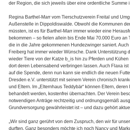
der Region, die sich jeweils über eine ordentliche Summe i
Regina Barthel-Marr vom Tierschutzverein Freital und Umgeb
Außenstelle in Dippoldiswalde. Obwohl die Kommunen der
müssten, ist es für Barthel-Marr immer wieder eine Herau
bekommen – so fielen allein bis Ende Mai 70.000 Euro an T
die in die Jahre gekommenen Hundezwinger saniert. Auch 
Freiberg hat immer wieder Wünsche. Dank Unterstützung de
wieder Tiere von der Katze b_is hin zu Pferden und Kühe
dort deren Lebensabend verbringen lassen. Auch Flaxa ist a
auf die Spende, denn nun kann sie endlich die neuen Futte
Dresden e.V. unterstützt mit seinem Verein chronisch kran
und Eltern. Im „Elternhaus Teddybär“ können Eltern, deren K
behandelt werden, kostenfrei übernachten. Der Verein beschäf
notwendigen Anträge rechtzeitig und ordnungsgemäß ausgefü
Grundversorgung gewährleistet ist – und dazu gehört aktue
„Wir sind ganz gerührt von dem Zuspruch, den wir für uns
durften. Ganz besonders möchte ich noch Nancy und Mark