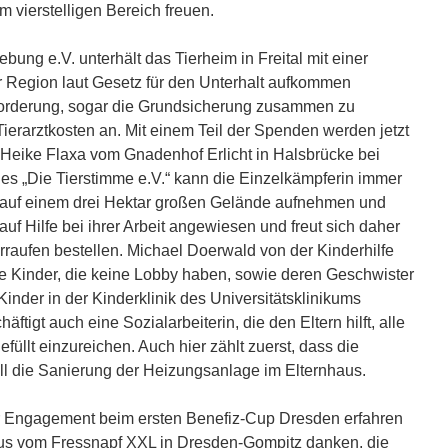
m vierstelligen Bereich freuen.
ung e.V. unterhält das Tierheim in Freital mit einer
 Region laut Gesetz für den Unterhalt aufkommen
sforderung, sogar die Grundsicherung zusammen zu
ierarztkosten an. Mit einem Teil der Spenden werden jetzt
Heike Flaxa vom Gnadenhof Erlicht in Halsbrücke bei
s „Die Tierstimme e.V.“ kann die Einzelkämpferin immer
n auf einem drei Hektar großen Gelände aufnehmen und
uf Hilfe bei ihrer Arbeit angewiesen und freut sich daher
rraufen bestellen. Michael Doerwald von der Kinderhilfe
ke Kinder, die keine Lobby haben, sowie deren Geschwister
inder in der Kinderklinik des Universitätsklinikums
tigt auch eine Sozialarbeiterin, die den Eltern hilft, alle
llt einzureichen. Auch hier zählt zuerst, dass die
ll die Sanierung der Heizungsanlage im Elternhaus.
er Engagement beim ersten Benefiz-Cup Dresden erfahren
us vom Fressnapf XXL in Dresden-Gompitz danken, die