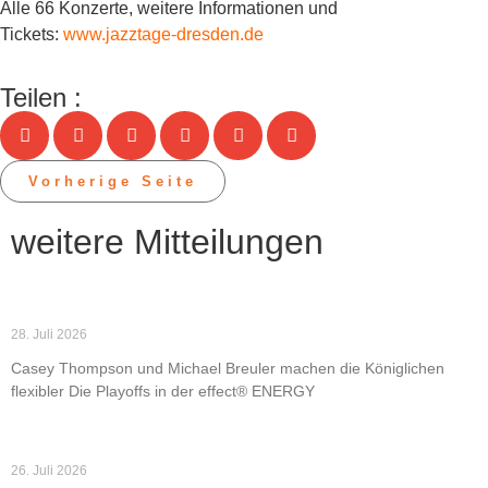
Alle 66 Konzerte, weitere Informationen und
Tickets:
www.jazztage-dresden.de
Teilen :
Vorherige Seite
weitere Mitteilungen
Dresden Monarchs verpflichten Thompson und
Breuler
28. Juli 2026
Casey Thompson und Michael Breuler machen die Königlichen
flexibler Die Playoffs in der effect® ENERGY
Weiterlesen »
Dresden Monarchs schlagen Munich Cowboys
26. Juli 2026