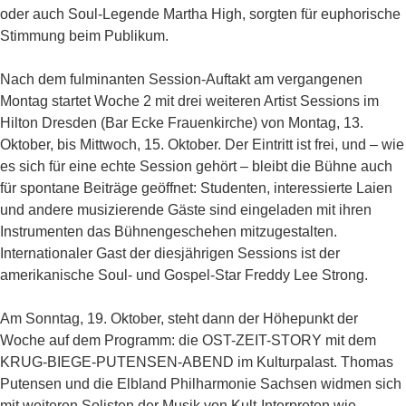
oder auch Soul-Legende Martha High, sorgten für euphorische
Stimmung beim Publikum.
Nach dem fulminanten Session-Auftakt am vergangenen
Montag startet Woche 2 mit drei weiteren Artist Sessions im
Hilton Dresden (Bar Ecke Frauenkirche) von Montag, 13.
Oktober, bis Mittwoch, 15. Oktober. Der Eintritt ist frei, und – wie
es sich für eine echte Session gehört – bleibt die Bühne auch
für spontane Beiträge geöffnet: Studenten, interessierte Laien
und andere musizierende Gäste sind eingeladen mit ihren
Instrumenten das Bühnengeschehen mitzugestalten.
Internationaler Gast der diesjährigen Sessions ist der
amerikanische Soul- und Gospel-Star Freddy Lee Strong.
Am Sonntag, 19. Oktober, steht dann der Höhepunkt der
Woche auf dem Programm: die OST-ZEIT-STORY mit dem
KRUG-BIEGE-PUTENSEN-ABEND im Kulturpalast. Thomas
Putensen und die Elbland Philharmonie Sachsen widmen sich
mit weiteren Solisten der Musik von Kult-Interpreten wie