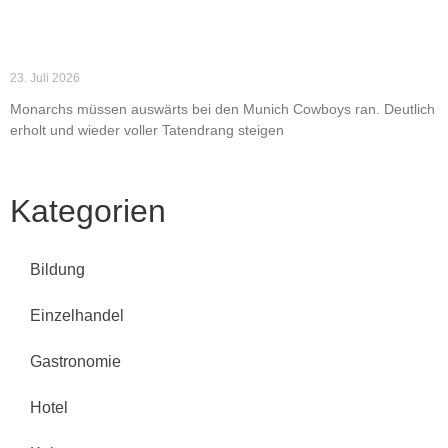
Weiterlesen »
Dresden Monarchs starten in München in die zweite
Saisonhälfte
23. Juli 2026
Monarchs müssen auswärts bei den Munich Cowboys ran. Deutlich
erholt und wieder voller Tatendrang steigen
Weiterlesen »
Kategorien
Bildung
Einzelhandel
Gastronomie
Hotel