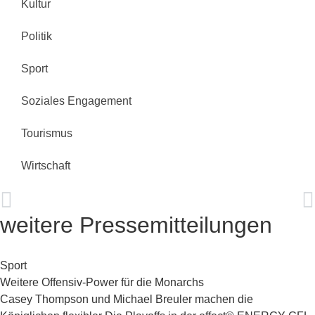
Kultur
Politik
Sport
Soziales Engagement
Tourismus
Wirtschaft
VORHERIGE MITTEILUNG
NÄCHSTE MITTEILUNG
Im Oktober mit den Meißner Winzern auf Spurensuche gehen
Freunde der Puppentheatersammlung e.V. – Problemfall Kasper
weitere Pressemitteilungen
Sport
Weitere Offensiv-Power für die Monarchs
Casey Thompson und Michael Breuler machen die