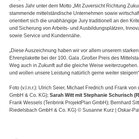
dieses Jahr unter dem Motto „Mit Zuversicht Richtung Zuk
stammende mittelständische Unternehmen sowie wirtscha
orientiert sich die unabhängige Jury traditionell an den 
und Sicherung von Arbeits- und Ausbildungsplätzen, Inno
sowie Service und Kundennähe.
„Diese Auszeichnung haben wir vor allem unserem starken
Ehrenplakette bei der 100. Gala ‚Großer Preis des Mittelsta
Weg auch in Zukunft auf die gleiche Weise weiterzugehen. W
und wollen unsere Leistung natürlich gerne weiter steigern
Foto (v.l.n.r.): Ulrich Seier, Michael Fredrich und Frank v
GmbH & Co. KG);
Sarah Witt mit Stephanie Schurisch 
Frank Wessels (Tenbrink ProjektPlan GmbH); Bernhard Sitter
Riedelsbach GmbH & Co. KG) © Susanne Kurz | Oskar-Patz