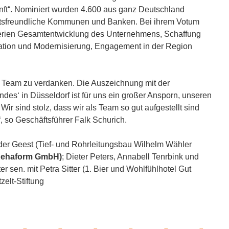
unft“. Nominiert wurden 4.600 aus ganz Deutschland
ftsfreundliche Kommunen und Banken. Bei ihrem Votum
Kriterien Gesamtentwicklung des Unternehmens, Schaffung
vation und Modernisierung, Engagement in der Region
 Team zu verdanken. Die Auszeichnung mit der
ndes‘ in Düsseldorf ist für uns ein großer Ansporn, unseren
ir sind stolz, dass wir als Team so gut aufgestellt sind
“, so Geschäftsführer Falk Schurich.
on der Geest (Tief- und Rohrleitungsbau Wilhelm Wähler
(Rehaform GmbH)
; Dieter Peters, Annabell Tenrbink und
 sen. mit Petra Sitter (1. Bier und Wohlfühlhotel Gut
elt-Stiftung