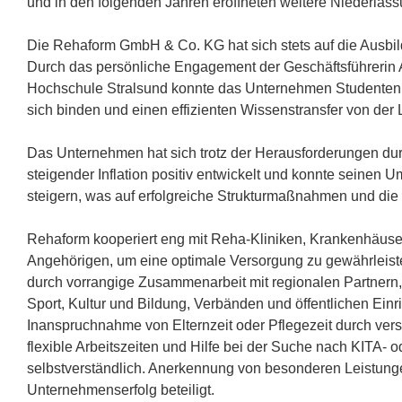
und in den folgenden Jahren eröffneten weitere Niederlass
Die Rehaform GmbH & Co. KG hat sich stets auf die Ausbildu
Durch das persönliche Engagement der Geschäftsführerin 
Hochschule Stralsund konnte das Unternehmen Studenten 
sich binden und einen effizienten Wissenstransfer von der L
Das Unternehmen hat sich trotz der Herausforderungen d
steigender Inflation positiv entwickelt und konnte seinen
steigern, was auf erfolgreiche Strukturmaßnahmen und di
Rehaform kooperiert eng mit Reha-Kliniken, Krankenhäuse
Angehörigen, um eine optimale Versorgung zu gewährleist
durch vorrangige Zusammenarbeit mit regionalen Partnern,
Sport, Kultur und Bildung, Verbänden und öffentlichen Einr
Inanspruchnahme von Elternzeit oder Pflegezeit durch ver
flexible Arbeitszeiten und Hilfe bei der Suche nach KITA- 
selbstverständlich. Anerkennung von besonderen Leistungen 
Unternehmenserfolg beteiligt.