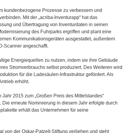
 um kundenbezogene Prozesse zu verbessern und
verbinden. Mit der „acriba-Inventurapp“ hat das
ssung und Übertragung von Inventurdaten in seinen
dernisierung des Fuhrparks ergriffen und plant eine
odernen Kommunikationsgeräten ausgestattet, außerdem
D-Scanner angeschafft.
ltige Energiequellen zu nutzen, indem sie ihre Gebäude
ihres Stromverbrauchs selbst produziert. Des Weiteren wird
duktion für die Ladesäulen-Infrastruktur gefördert. Als
ntrieb erhöht.
Jahr 2015 zum „Großen Preis des Mittelstandes“
. Die erneute Nominierung in diesem Jahr erfolgte durch
plakette erhält das Unternehmen für seine
l von der Oskar-Patzelt-Stiftung verliehen und steht